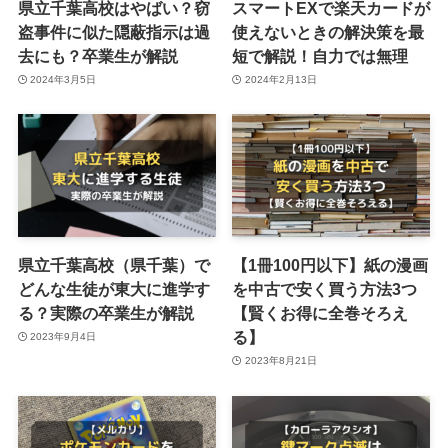
県立千葉高校はやばい？窃
スマートEXで楽天カードが
盗事件に似た隠蔽指示は過
使えないときの解決策を最
去にも？卒業生が解説
短で解説！自力では無理
2024年3月5日
2024年2月13日
県立千葉高校（県千葉）で
【1冊100円以下】紙の漫画
どんな生徒が東大に進学す
を中古で安く買う方法3つ
る？実際の卒業生が解説
【賢くお得に全巻そろえ
る】
2023年9月4日
2023年8月21日