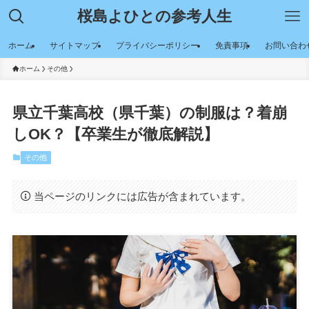
桜島よひとの参考人生
ホーム
サイトマップ
プライバシーポリシー
免責事項
お問い合わ
ホーム
その他
県立千葉高校（県千葉）の制服は？着崩
しOK？【卒業生が徹底解説】
その他
当ページのリンクには広告が含まれています。