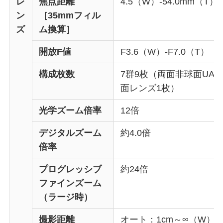
レ
焦点距離
4.5（W）-54.0mm（T）
ン
［35mmフィル
ズ
ム換算］
開放F値
F3.6（W）-F7.0（T）
構成枚数
7群9枚（両面非球面UA
面レンズ1枚）
光学ズーム倍率
12倍
デジタルズーム
約4.0倍
倍率
プログレッシブ
約24倍
ファインズーム
（ラージ時）
撮影距離
オート：1cm～∞（W）／