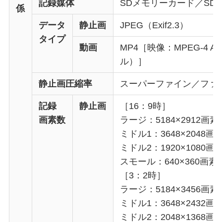
記録媒体
SDメモリーカード／SD
係
データ
静止画
JPEG（Exif2.3）
タイプ
動画
MP4［映像：MPEG-4 AV
ル）］
静止画圧縮率
スーパーファイン／ファ
記録
静止画
［16：9時］
画素数
ラージ：5184×2912画素
ミドル1：3648×2048画
ミドル2：1920×1080画
スモール：640×360画素
［3：2時］
ラージ：5184×3456画素
ミドル1：3648×2432画
ミドル2：2048×1368画