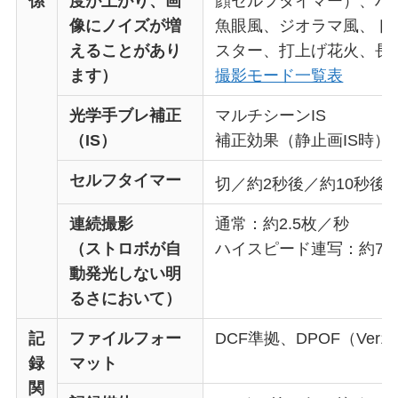
係
度が上がり、画
顔セルフタイマー）、ハ
像にノイズが増
魚眼風、ジオラマ風、ト
えることがあり
スター、打上げ花火、長
ます）
撮影モード一覧表
光学手ブレ補正
マルチシーンIS
（IS）
補正効果（静止画IS時）
セルフタイマー
切／約2秒後／約10秒後
連続撮影
通常：約2.5枚／秒
（ストロボが自
ハイスピード連写：約7.
動発光しない明
るさにおいて）
記
ファイルフォー
DCF準拠、DPOF（Ver1
録
マット
関