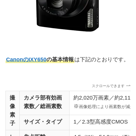
CanonのIXY650
の基本情報
は下記のとおりです。
スクロールできます
撮
カメラ部有効画
約2,020万画素／約2,11
像
素数／総画素数
※
画像処理により画素数が減少
素
サイズ・タイプ
1／2.3型高感度CMOS
子