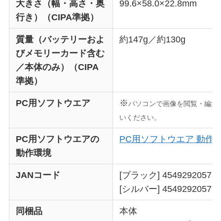
大きさ（幅・高さ・奥
99.6×58.0×22.8mm
行き）（CIPA準拠）
質量（バッテリーおよ
約147g／約130g
びメモリーカード含む
／本体のみ）（CIPA
準拠）
PC用ソフトウエア
※
パソコンで画像を閲覧・編集
いください。
PC用ソフトウエアの
PC用ソフトウエア 動作
動作環境
JANコード
[ブラック] 45492920575
[シルバー] 45492920575
同梱品
本体