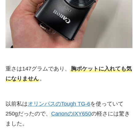
重さは147グラムであり、
胸ポケットに入れても気
になりません
。
以前私は
オリンパスのTough TG-6
を使っていて
250gだったので、
CanonのIXY650
の軽さには驚き
ました。