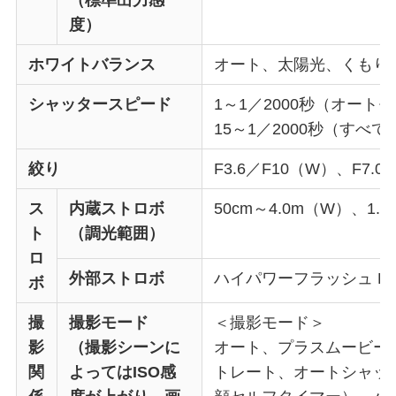
（標準出力感
度）
ホワイトバランス
オート、太陽光、くもり
シャッタースピード
1～1／2000秒（オート
15～1／2000秒（す
絞り
F3.6／F10（W）、F7.0
ス
内蔵ストロボ
50cm～4.0m（W）、1.0
ト
（調光範囲）
ロ
外部ストロボ
ハイパワーフラッシュ HF
ボ
撮
撮影モード
＜撮影モード＞
影
（撮影シーンに
オート、プラスムービー
関
よってはISO感
トレート、オートシャッ