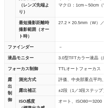
（レンズ先端よ
マクロ：1cm～50cm（
り）
最短撮影距離時
27.2 × 20.5mm（W）／1
撮影範囲（オー
ト時）
ファインダー
－
液晶モニター
3.0型TFTカラー液晶（約
フォーカス制御
TTLオートフォーカス
露
測光方式
評価、中央部重点平均、
出
露出補正
±2段（1／3段ステップ）
制
御
ISO感度
オート、ISO80ー3200