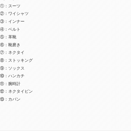
①：スーツ
②：ワイシャツ
③：インナー
④：ベルト
⑤：革靴
⑥：靴磨き
⑦：ネクタイ
⑧：ストッキング
⑨：ソックス
⑩：ハンカチ
⑪：腕時計
⑫：ネクタイピン
⑬：カバン