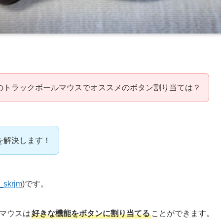
のトラックボールマウスでオススメのボタン割り当ては？
を解決します！
_skrjm
)です。
マウスは
好きな機能をボタンに割り当てる
ことができます。