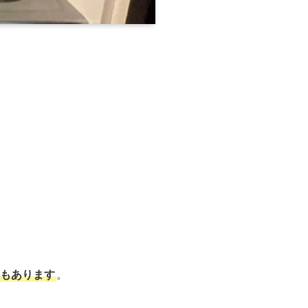
もあります
。