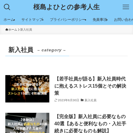
桜島よひとの参考人生
ホーム
サイトマップ
プライバシーポリシー
免責事項
お問い合わ
ホーム
新入社員
新入社員
– category –
【若手社員が語る】新入社員時代
に抱えるストレス15個とその解決
策
2023年6月30日
新入社員
【完全版】新入社員に必要なもの
40選【あると便利なもの・入社手
続きに必要なものも解説】